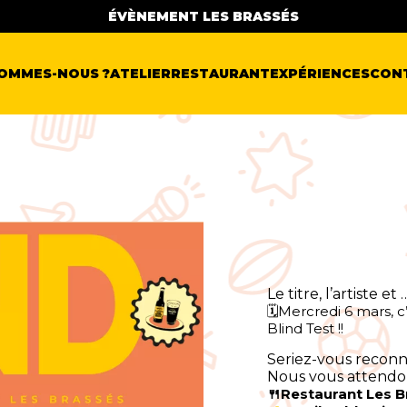
ÉVÈNEMENT LES BRASSÉS
SOMMES-NOUS ?
ATELIER
RESTAURANT
EXPÉRIENCES
CON
Le titre, l’artiste e
🗓️Mercredi 6 mars, 
Blind Test !!
Seriez-vous reconn
Nous vous attendo
🍴Restaurant Les B