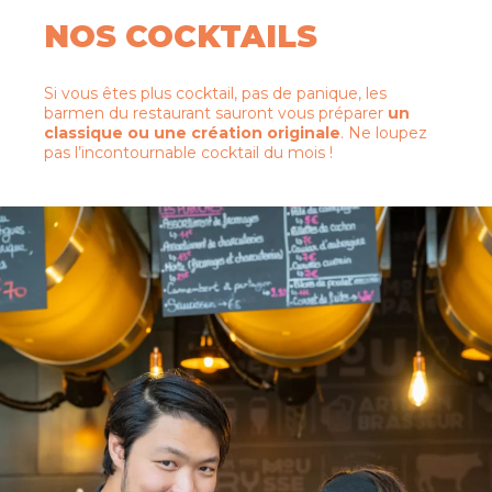
NOS COCKTAILS
Si vous êtes plus cocktail, pas de panique, les
barmen du restaurant sauront vous préparer
un
classique ou une création originale
. Ne loupez
pas l’incontournable cocktail du mois !