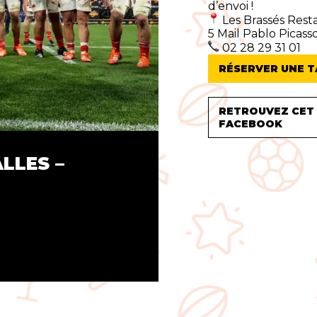
d’envoi !
Les Brassés Rest
5 Mail Pablo Picass
02 28 29 31 01
RÉSERVER UNE T
RETROUVEZ CET
FACEBOOK
LLES –