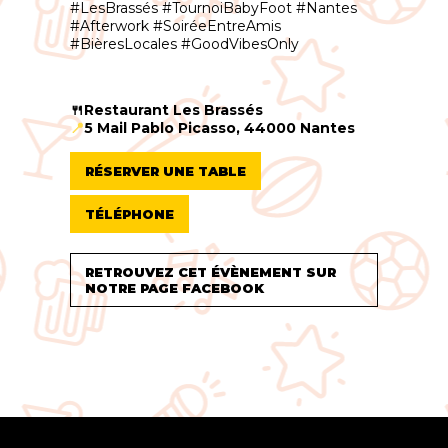
#LesBrassés #TournoiBabyFoot #Nantes
#Afterwork #SoiréeEntreAmis
#BièresLocales #GoodVibesOnly
🍴Restaurant Les Brassés
📍
5 Mail Pablo Picasso, 44000 Nantes
RÉSERVER UNE TABLE
TÉLÉPHONE
RETROUVEZ CET ÉVÈNEMENT SUR
NOTRE PAGE FACEBOOK