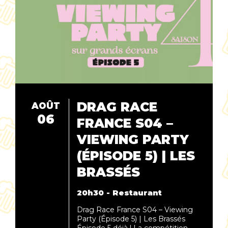
DRAG RACE
AOÛT
06
FRANCE S04 –
VIEWING PARTY
(ÉPISODE 5) | LES
BRASSÉS
20h30 - Restaurant
Drag Race France S04 – Viewing
Party (Épisode 5) | Les Brassés
Épisode 5 déjà ! La compétition