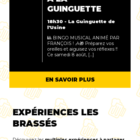
GUINGUETTE
18h30 - La Guinguette de
l'Usine
🎱 BINGO MUSICAL ANIMÉ PAR
FRANÇOIS ! 🎶🎁 Préparez vos
oreilles et aiguisez vos réflexes !!
Ce samedi 8 août, […]
EN SAVOIR PLUS
EXPÉRIENCES LES
BRASSÉS
Découvrez les
multiples expériences à partager